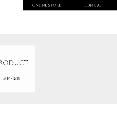
ONLINE STORE
CONTACT
roduct
建材・設備