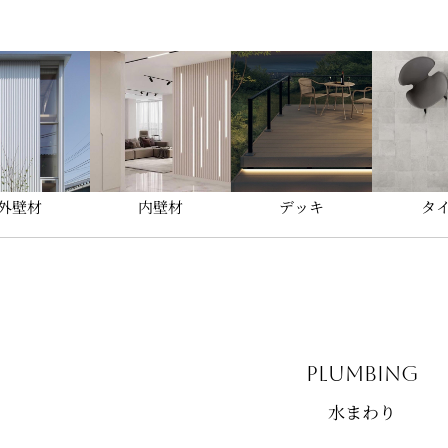
外壁材
内壁材
デッキ
タ
plumbing
水まわり