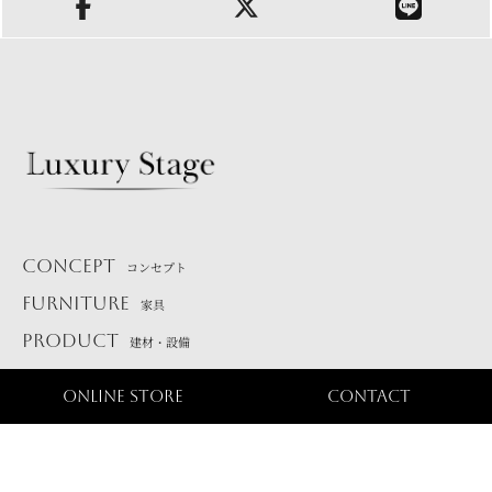
オーニング
CONCEPT
サウナ・バレルサウナ
コンセプト
FURNITURE
家具
PRODUCT
建材・設備
SHOWROOM
ショールーム
ONLINE STORE
CONTACT
ガーデンファニチャー
会社概要