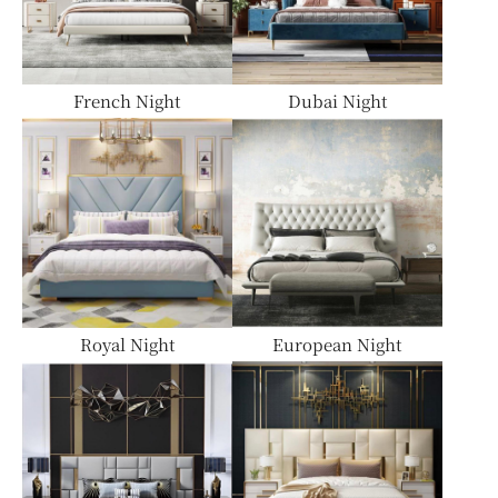
ミラー
French Night
Dubai Night
ベッド
ラグ・カーペット
Royal Night
European Night