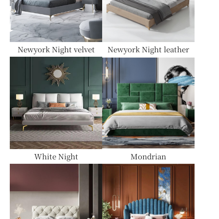
ダイニングテーブル
Newyork Night velvet
Newyork Night leather
チェア
White Night
Mondrian
チェスト・ドレッサー