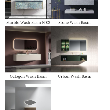
ミラー
Marble Wash Basin N°02
Stone Wash Basin
ベッド
ラグ・カーペット
Octagon Wash Basin
Urban Wash Basin