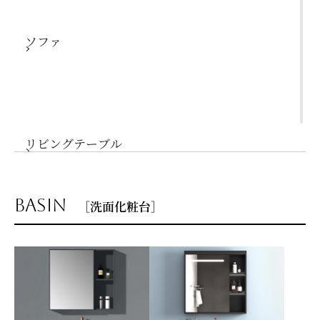
ソファ
リビングテーブル
basin
［洗面化粧台］
サイドテーブル