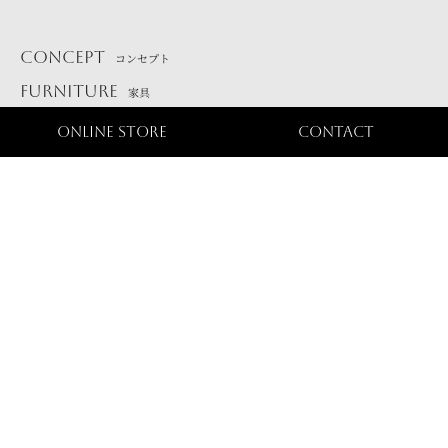
CONCEPT
コンセプト
FURNITURE
家具
PRODUCT
建材・設備
ONLINE STORE
CONTACT
ガーデンファニチャー
SHOWROOM
ショールーム
会社概要
お問い合わせ
外壁材
Copyright(c) Luxury Stage. All Rights Reserved.
内壁材