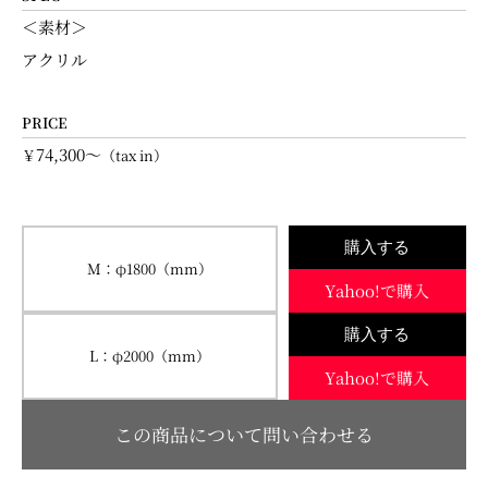
＜素材＞
アクリル
PRICE
74,300～
￥
（tax in）
購入する
M：φ1800（mm）
Yahoo!で購入
購入する
L：φ2000（mm）
Yahoo!で購入
この商品について問い合わせる