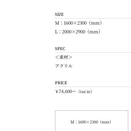
SIZE
M：1600×2300（mm）
L：2000×2900（mm）
SPEC
＜素材＞
アクリル
PRICE
74,600～
￥
（tax in）
M：1600×2300（mm）