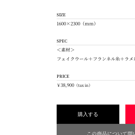
SIZE
1600×2300（mm）
SPEC
＜素材＞
フェイクウール＋フランネル糸＋ラメ
PRICE
38,900
￥
（tax in）
購入する
この商品について問