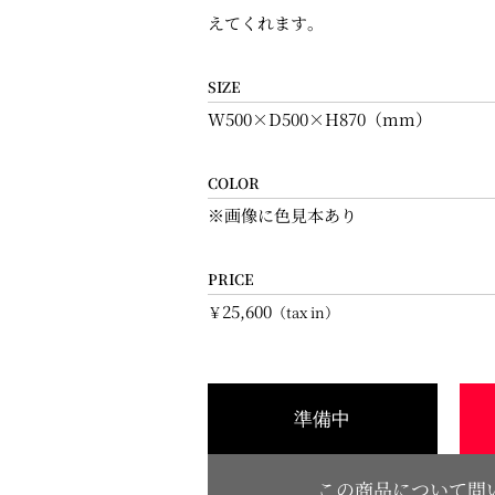
えてくれます。
SIZE
W500×D500×H870（mm）
COLOR
※画像に色見本あり
PRICE
25,600
￥
（tax in）
準備中
この商品について問